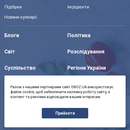
Підбірки
Інгрідієнти
Новини кулінарії
Блоги
Політика
Світ
Розслідування
Суспільство
Регіони України
Шоу
Спорт
Разом з нашими партнерами сайт OBOZ.UA використовує
файли cookie, щоб забезпечити належну роботу сайту, а
контент та реклама відповідали вашим інтересам.
Моя школа
Авто
Прийняти
MedOboz
Економіка