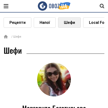
Рецепти
Напої
Шефи
Local Foo
Шефи
Шефи