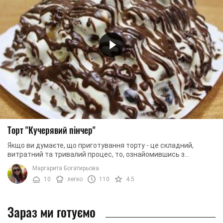
Торт "Кучерявий пінчер"
Якщо ви думаєте, що приготування торту - це складний,
витратний та тривалий процес, то, ознайомившись з
рецептом створення смачного та ніжного ...
Маргарита Богатирьова
10
легко
110
4.5
Зараз ми готуємо