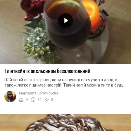
Глінтвейн із апельсином безалкогольний
Цей напій легко зігріває, коли на вулиці похмуро та дощі, а
також легко піднімає настрій. Такий напій можна пити в будь-
який час року. Безалкогольний ...
Маргарита Богатирьова
4
30
5