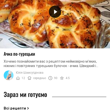
Ачма по-турецьки
Хочемо познайомити вас з рецептом неймовірно м'яких,
ніжних і повітряних турецьких булочок - ачма. Швидкий і
простий рецепт золотистої випічки ...
Юлія Шамсутдінова
12
середньо
90
4.5
Зараз ми готуємо
Всі рецепти