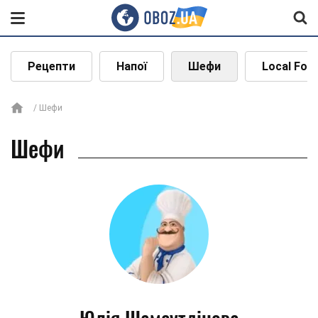
Рецепти
Напої
Шефи
Local Foo
Шефи
Шефи