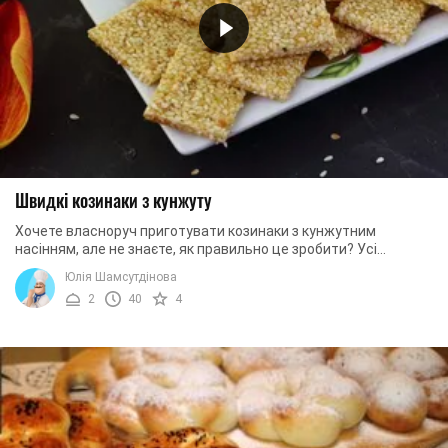
Швидкі козинаки з кунжуту
Хочете власноруч приготувати козинаки з кунжутним
насінням, але не знаєте, як правильно це зробити? Усі
відповіді ви знайдете в цьому рецепті.
Юлія Шамсутдінова
2
40
4