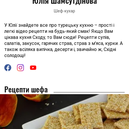
Юлія Шамсутдінова
Шеф-кухар
У Юлії знайдете все про турецьку кухню – прості і
легкі відео рецепти на будь-який смак! Якщо Вам
цікава кухня Сходу, то Вам сюди! Рецепти супів,
салатів, закусок, гарячих страв, страв з м'яса, курки. А
також всіляка випічка, десерти і, звичайно ж, Східні
солодощі!
Рецепти шефа