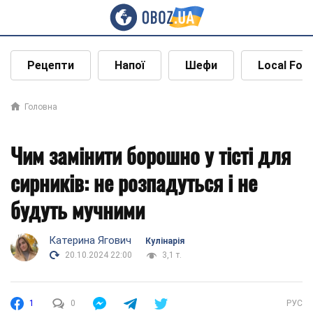
Рецепти
Напої
Шефи
Local Foo
Головна
Чим замінити борошно у тісті для
сирників: не розпадуться і не
будуть мучними
Катерина Ягович
Кулінарія
20.10.2024 22:00
3,1 т.
1
0
РУС