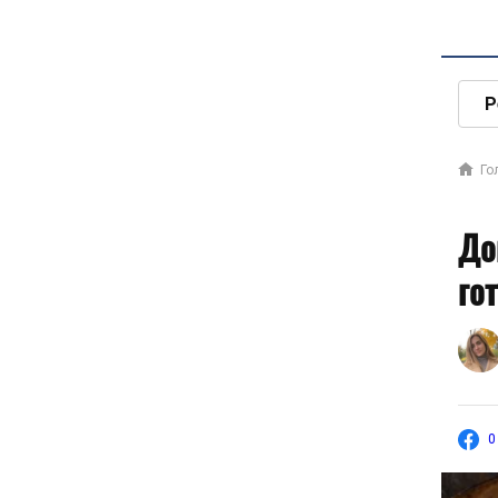
Р
Го
До
го
0