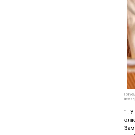
1. У
олі
Зам