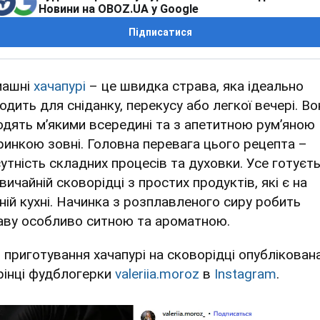
Новини на OBOZ.UA у Google
Підписатися
ашні
хачапурі
– це швидка страва, яка ідеально
одить для сніданку, перекусу або легкої вечері. Во
одять м’якими всередині та з апетитною рум’яною
ринкою зовні. Головна перевага цього рецепта –
сутність складних процесів та духовки. Усе готуєт
вичайній сковорідці з простих продуктів, які є на
ній кухні. Начинка з розплавленого сиру робить
аву особливо ситною та ароматною.
я приготування хачапурі на сковорідці опублікован
рінці фудблогерки
valeriia.moroz
в
Instagram
.