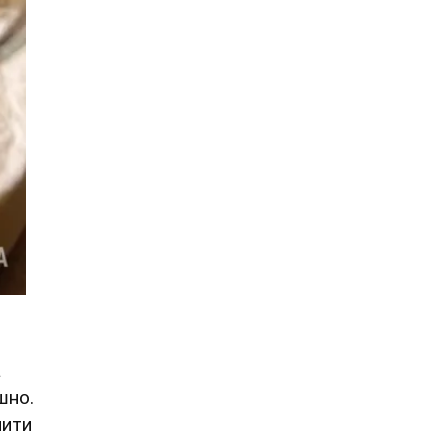
а
шно.
чити