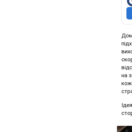
Дом
підх
вих
ско
від
на з
кож
стр
Іде
сто