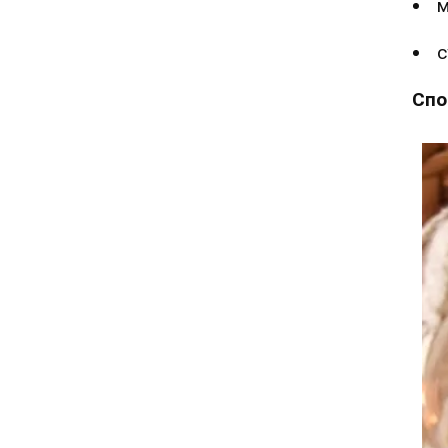
м
с
Спо