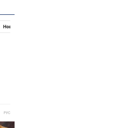
Новини кулінарії
РУС