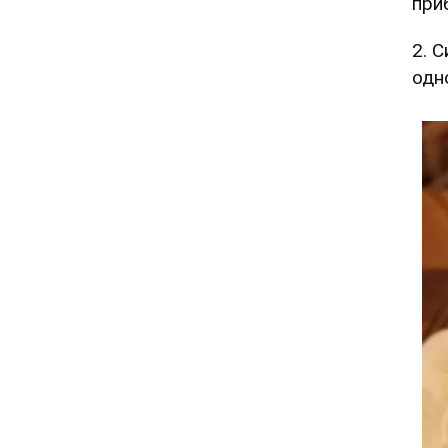
при
2. С
одн