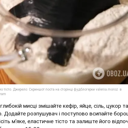
 глибокій мисці змішайте кефір, яйце, сіль, цукор т
ю. Додайте розпушувач і поступово всипайте боро
ісіть м’яке, еластичне тісто та залиште його відпо