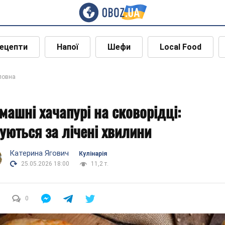
ецепти
Напої
Шефи
Local Food
ловна
машні хачапурі на сковорідці:
туються за лічені хвилини
Катерина Ягович
Кулінарія
25.05.2026 18:00
11,2 т.
0