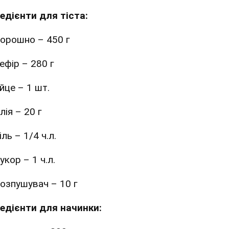
редієнти для тіста:
орошно – 450 г
ефір – 280 г
йце – 1 шт.
лія – 20 г
іль – 1/4 ч.л.
укор – 1 ч.л.
озпушувач – 10 г
редієнти для начинки: