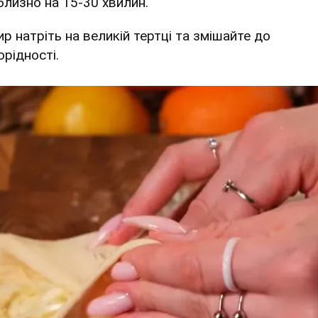
близно на 15-30 хвилин.
ир натріть на великій тертці та змішайте до
орідності.