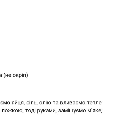
 (не окріп)
мо яйця, сіль, олію та вливаємо тепле
ложкою, тоді руками, замішуємо м'яке,