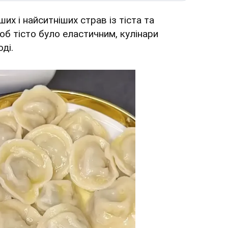
ших і найситніших страв із тіста та
об тісто було еластичним, кулінари
ді.