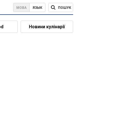
ПОШУК
МОВА
ЯЗЫК
od
Новини кулінарії