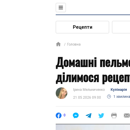
Рецепти
Головна
Домашні пельме
ділимося рецеп
Ірина Мельниченко
Кулінарія
1 хвилин
21.05.2026 09:00
0