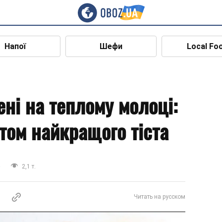
Напої
Шефи
Local Fo
ні на теплому молоці:
том найкращого тіста
а
2,1 т.
Читать на русском