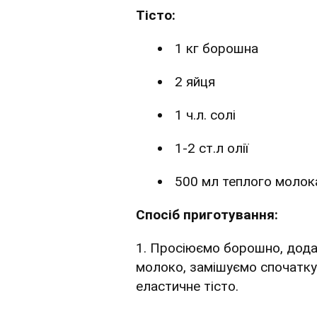
Тісто:
1 кг борошна
2 яйця
1 ч.л. солі
1-2 ст.л олії
500 мл теплого молока
Спосіб приготування:
1. Просіюємо борошно, додає
молоко, замішуємо спочатку 
еластичне тісто.