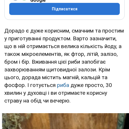
Google
Підписатися
Дорадо є дуже корисним, смачним та простим
у приготуванні продуктом. Варто зазначити,
що в ній отримається велика кількість йоду, а
також мікроелементів, як фтор, літій, залізо,
бром і бір. Вживання цієї риби запобігає
захворюванням щитовидної залози. Крім
цього, дорада містить магній, кальцій та
фосфор. І готується
риба
дуже просто, 30
хвилин у духовці і ви отримаєте корисну
страву на обід чи вечерю.