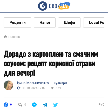
Рецепти
Напої
Шефи
Local Foo
Головна
Дорадо з картоплею та смачним
соусом: рецепт корисної страви
для вечері
Ірина Мельниченко
Кулінарія
31.10.2024 17:00
969
0
0
РУС