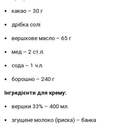
какао – 30 г
дрібка солі
вершкове масло – 65 г
мед – 2 ст.л.
сода – 1 ч.л.
борошно – 240 г
Інгредієнти для крему:
вершки 33% – 400 мл.
згущене молоко (іриска) – банка