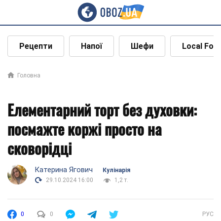
Рецепти
Напої
Шефи
Local Foo
Головна
Елементарний торт без духовки:
посмажте коржі просто на
сковорідці
Катерина Ягович
Кулінарія
29.10.2024 16:00
1,2 т.
0
0
РУС