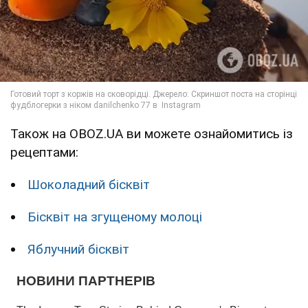
Також на OBOZ.UA ви можете ознайомитись із
рецептами:
Шоколадний бісквіт
Бісквіт на згущеному молоці
Яблучний бісквіт