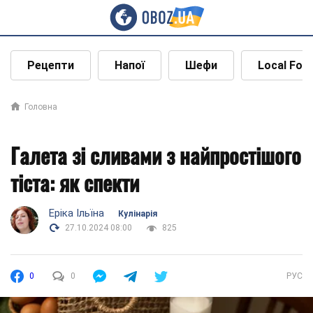
Рецепти
Напої
Шефи
Local Foo
Головна
Галета зі сливами з найпростішого
тіста: як спекти
Еріка Ільїна
Кулінарія
27.10.2024 08:00
825
0
0
РУС