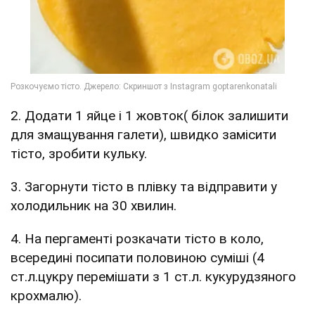
2. Додати 1 яйце і 1 жовток( білок залишити
для змащування галети), швидко замісити
тісто, зробити кульку.
3. Загорнути тісто в плівку та відправити у
холодильник на 30 хвилин.
4. На пергаменті розкачати тісто в коло,
всередині посипати половиною суміші (4
ст.л.цукру перемішати з 1 ст.л. кукурудзяного
крохмалю).