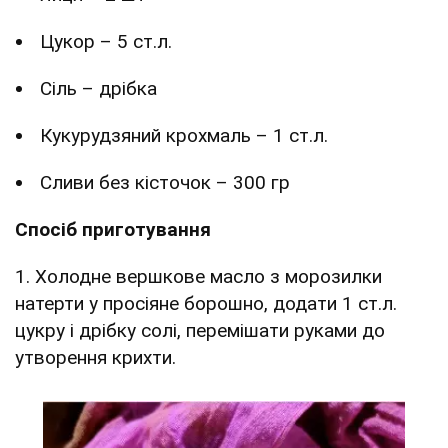
Цукор – 5 ст.л.
Сіль – дрібка
Кукурудзяний крохмаль – 1 ст.л.
Сливи без кісточок – 300 гр
Спосіб приготування
1. Холодне вершкове масло з морозилки
натерти у просіяне борошно, додати 1 ст.л.
цукру і дрібку солі, перемішати руками до
утворення крихти.