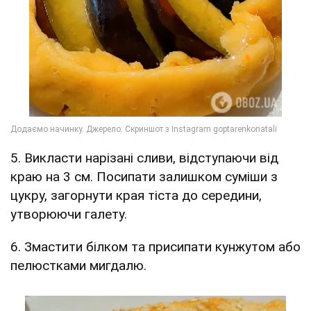
5. Викласти нарізані сливи, відступаючи від
краю на 3 см. Посипати залишком суміши з
цукру, загорнути края тіста до середини,
утворюючи галету.
6. Змастити білком та присипати кунжутом або
пелюстками мигдалю.