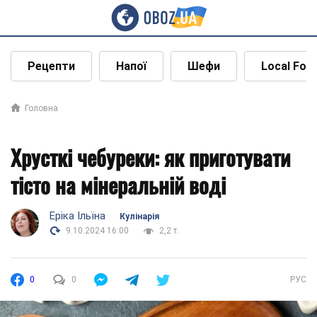
Рецепти
Напої
Шефи
Local Foo
Головна
Хрусткі чебуреки: як приготувати
тісто на мінеральній воді
Еріка Ільїна
Кулінарія
9.10.2024 16:00
2,2 т.
0
0
РУС