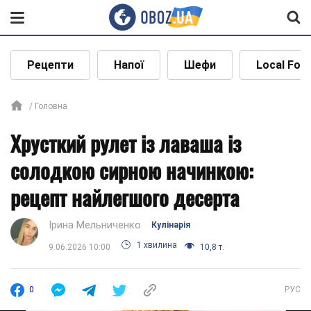
Рецепти
Напої
Шефи
Local Foo
Головна
Хрусткий рулет із лаваша із
солодкою сирною начинкою:
рецепт найлегшого десерта
Ірина Мельниченко
Кулінарія
1 хвилина
9.06.2026 10:00
10,8 т.
0
РУС