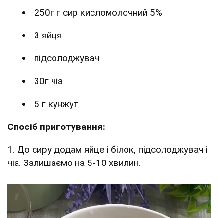
250г г сир кисломолочний 5%
3 яйця
підсолоджувач
30г чіа
5 г кунжут
Спосіб приготування:
1. До сиру додам яйце і білок, підсолоджувач і
чіа. Залишаємо на 5-10 хвилин.