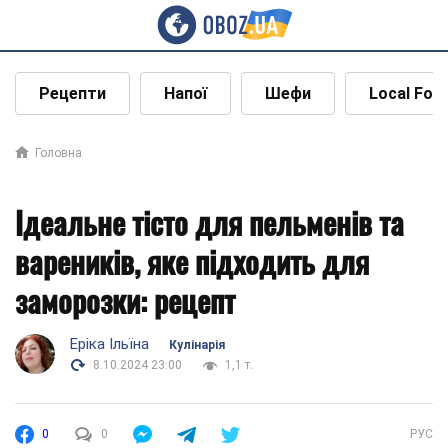
Рецепти
Напої
Шефи
Local Foo
Головна
Ідеальне тісто для пельменів та
вареників, яке підходить для
заморозки: рецепт
Еріка Ільїна
Кулінарія
8.10.2024 23:00
1,1 т.
0
0
РУС