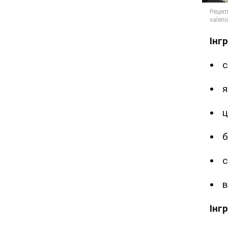
Інг
с
я
ц
б
с
в
Інг