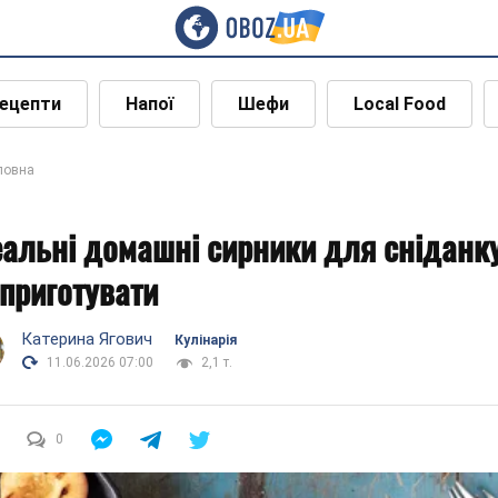
ецепти
Напої
Шефи
Local Food
ловна
еальні домашні сирники для сніданку
 приготувати
Катерина Ягович
Кулінарія
11.06.2026 07:00
2,1 т.
0