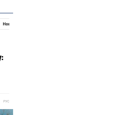
Новини кулінарії
:
РУС