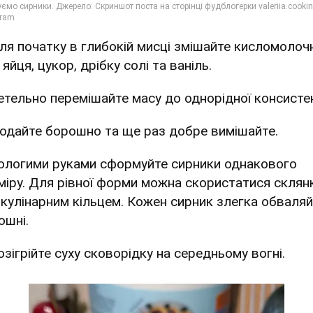
Для початку в глибокій мисці змішайте кисломолоч
 яйця, цукор, дрібку солі та ваніль.
Ретельно перемішайте масу до однорідної консистен
Додайте борошно та ще раз добре вимішайте.
Вологими руками сформуйте сирники однакового
міру. Для рівної форми можна скористатися скля
 кулінарним кільцем. Кожен сирник злегка обваляй
ошні.
озігрійте суху сковорідку на середньому вогні.