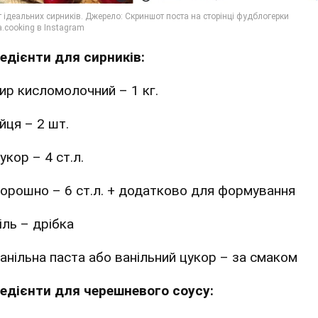
редієнти для сирників:
ир кисломолочний – 1 кг.
йця – 2 шт.
укор – 4 ст.л.
орошно – 6 ст.л. + додатково для формування
іль – дрібка
анільна паста або ванільний цукор – за смаком
редієнти для черешневого соусу: