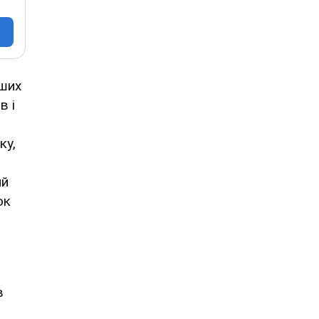
ших
в і
ку,
ий
ок
в