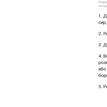
1. 
сир,
2. 
3. 
4. 
роз
або
бор
5. Р