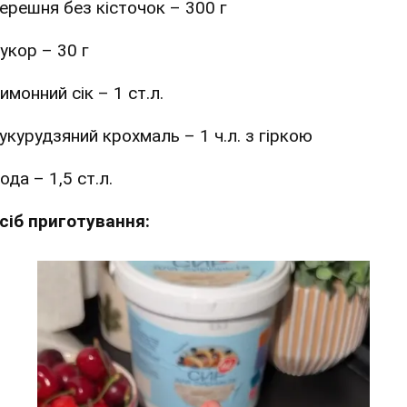
ерешня без кісточок – 300 г
укор – 30 г
имонний сік – 1 ст.л.
укурудзяний крохмаль – 1 ч.л. з гіркою
ода – 1,5 ст.л.
сіб приготування: