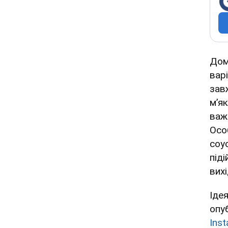
Дом
вар
зав
м’я
важ
Осо
соу
піді
вихі
Іде
опу
Ins