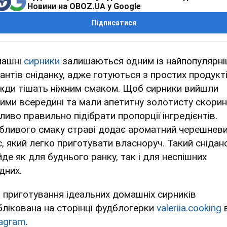
Новини на OBOZ.UA у Google
Підписатися
ашні
сирники
залишаються одним із найпопулярні
іантів сніданку, адже готуються з простих продукті
жди тішать ніжним смаком. Щоб сирники вийшли
кими всередині та мали апетитну золотисту скорин
ливо правильно підібрати пропорції інгредієнтів.
бливого смаку страві додає ароматний черешнев
с, який легко приготувати власноруч. Такий снідан
йде як для буднього ранку, так і для неспішних
дних.
я приготування ідеальних домашніх сирників
блікована на сторінці фудблогерки
valeriia.cooking
tagram
.