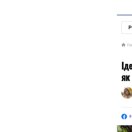
Р
Го
Ід
як
0