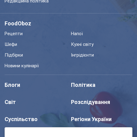
Редакційна політика
FoodOboz
Рецепти
Напої
Шефи
Кухні світу
Підбірки
Інгрідієнти
Новини кулінарії
Блоги
Політика
Світ
Розслідування
Суспільство
Регіони України
Шоу
Спорт