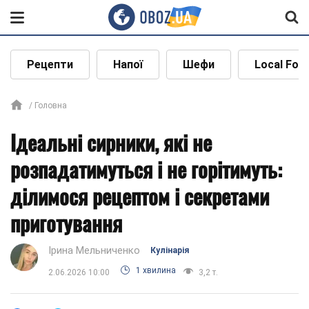
Рецепти
Напої
Шефи
Local Foo
Головна
Ідеальні сирники, які не
розпадатимуться і не горітимуть:
ділимося рецептом і секретами
приготування
Ірина Мельниченко
Кулінарія
1 хвилина
2.06.2026 10:00
3,2 т.