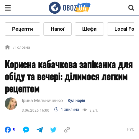
Рецепти
Напої
Шефи
Local Foo
Головна
Корисна кабачкова запіканка для
обіду та вечері: ділимося легким
рецептом
Ірина Мельниченко
Кулінарія
1 хвилина
3.06.2026 16:00
3,2 т.
0
РУС