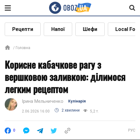
Рецепти
Напої
Шефи
Local Foo
Головна
Корисне кабачкове рагу з
вершковою заливкою: ділимося
легким рецептом
Ірина Мельниченко
Кулінарія
2 хвилини
2.06.2026 16:00
5,2 т.
0
РУС