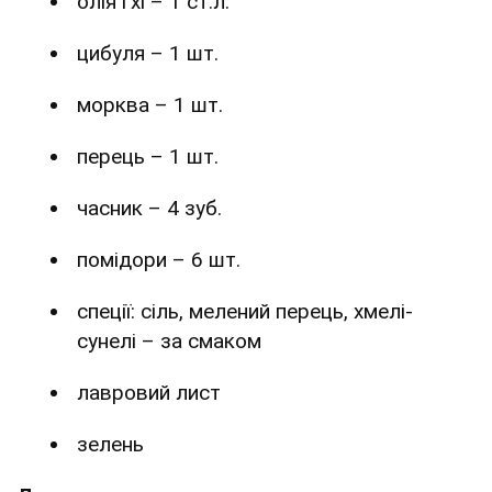
олія гхі – 1 ст.л.
цибуля – 1 шт.
морква – 1 шт.
перець – 1 шт.
часник – 4 зуб.
помідори – 6 шт.
спеції: сіль, мелений перець, хмелі-
сунелі – за смаком
лавровий лист
зелень