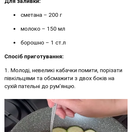
Для заливки:
сметана – 200 г
молоко – 150 мл
борошно – 1 ст.л
Спосіб приготування:
1. Молоді, невеликі кабачки помити, порізати
півкільцями та обсмажити з двох боків на
сухій пательні до рум'янцю.