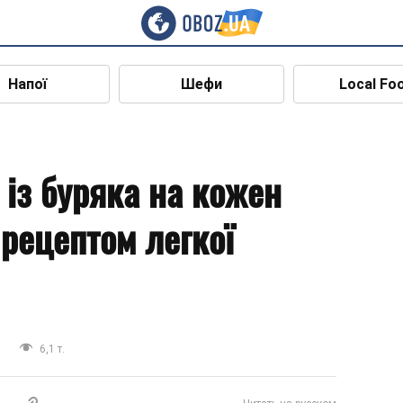
Напої
Шефи
Local Fo
 із буряка на кожен
 рецептом легкої
а
6,1 т.