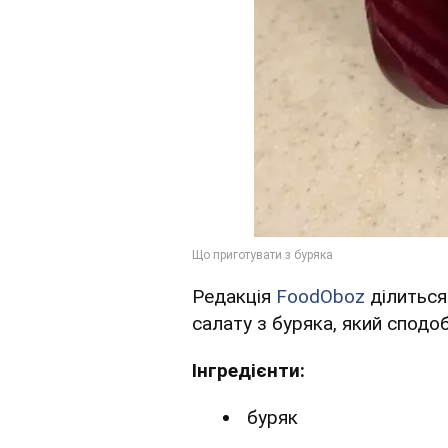
Редакція
FoodOboz
ділиться
салату з буряка, який сподо
Інгредієнти:
буряк