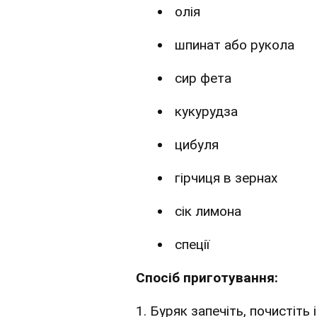
олія
шпинат або рукола
сир фета
кукурудза
цибуля
гірчиця в зернах
сік лимона
спеції
Спосіб приготування:
1. Буряк запечіть, почистіть 