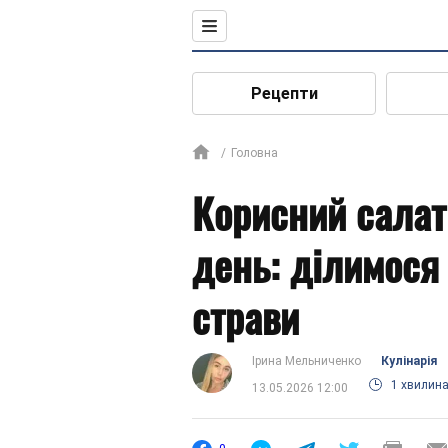
Рецепти
Головна
Корисний салат
день: ділимося
страви
Ірина Мельниченко
Кулінарія
1 хвилин
13.05.2026 12:00