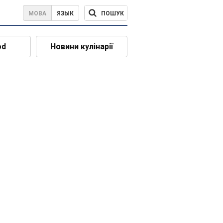
ПОШУК
МОВА
ЯЗЫК
od
Новини кулінарії