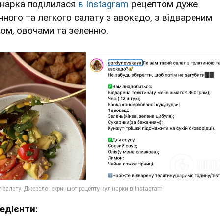
інарка поділилася
в Instagram
рецептом дуже
чного та легкого салату з авокадо, з відвареним
сом, овочами та зеленню.
редієнти: