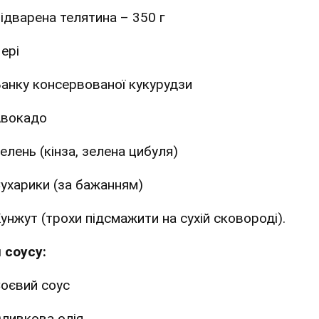
ідварена телятина – 350 г
ері
анку консервованої кукурудзи
вокадо
елень (кінза, зелена цибуля)
ухарики (за бажанням)
унжут (трохи підсмажити на сухій сковороді).
 соусу:
оєвий соус
ливкова олія