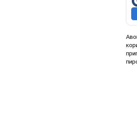
Аво
кор
при
пиро