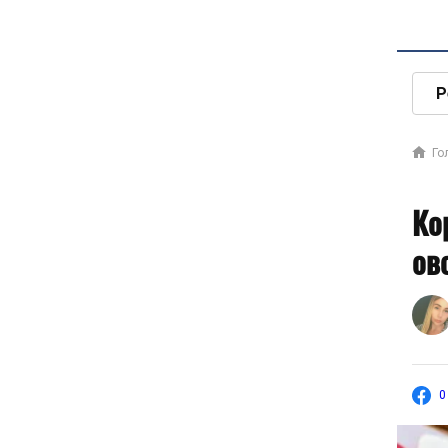
Р
Го
Ко
ов
0