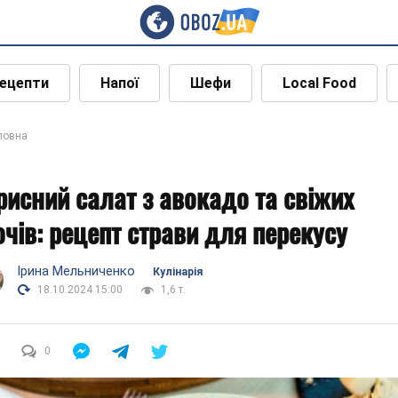
ецепти
Напої
Шефи
Local Food
ловна
рисний салат з авокадо та свіжих
очів: рецепт страви для перекусу
Ірина Мельниченко
Кулінарія
18.10.2024 15:00
1,6 т.
0