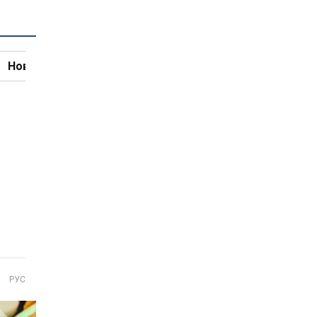
Новини кулінарії
РУС