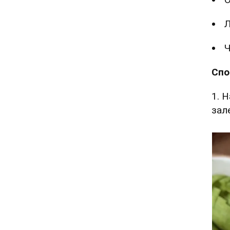
Ч
Спо
1. 
зал