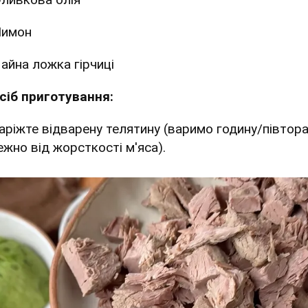
Лимон
айна ложка гірчиці
сіб приготування:
Наріжте відварену телятину (варимо годину/півтор
ежно від жорсткості м'яса).