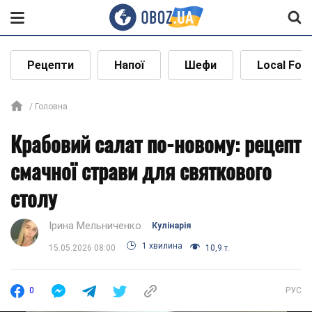
Рецепти
Напої
Шефи
Local Foo
Головна
Крабовий салат по-новому: рецепт
смачної страви для святкового
столу
Ірина Мельниченко
Кулінарія
1 хвилина
15.05.2026 08:00
10,9 т.
0
РУС