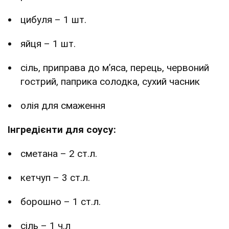
цибуля – 1 шт.
яйця – 1 шт.
сіль, приправа до мʼяса, перець, червоний
гострий, паприка солодка, сухий часник
олія для смаження
Інгредієнти для соусу:
сметана – 2 ст.л.
кетчуп – 3 ст.л.
борошно – 1 ст.л.
сіль – 1 ч.л