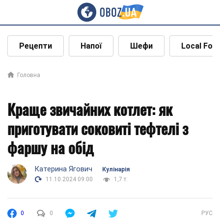
Рецепти
Напої
Шефи
Local Foo
Головна
Краще звичайних котлет: як
приготувати соковиті тефтелі з
фаршу на обід
Катерина Ягович
Кулінарія
11.10.2024 09:00
1,7 т.
0
0
РУС