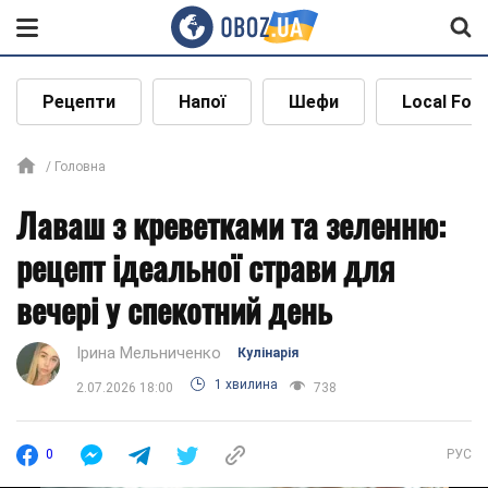
Рецепти
Напої
Шефи
Local Foo
Головна
Лаваш з креветками та зеленню:
рецепт ідеальної страви для
вечері у спекотний день
Ірина Мельниченко
Кулінарія
1 хвилина
2.07.2026 18:00
738
0
РУС