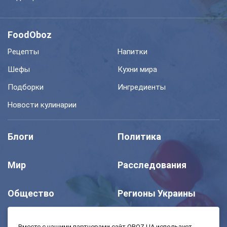
FoodOboz
Рецепты
Напитки
Шефы
Кухни мира
Подборки
Ингредиенты
Новости кулинарии
Блоги
Политика
Мир
Расследования
Общество
Регионы Украины
Шоу
Спорт
Вместе с нашими партнерами сайт OBOZ.UA использует