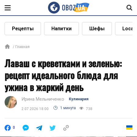
Рецепты
Напитки
Шефы
Local
Главная
Лаваш с креветками и зеленью:
рецепт идеального блюда для
ужина в жаркий день
Ирина Мельниченко
Кулинария
1 минута
2.07.2026 18:00
738
0