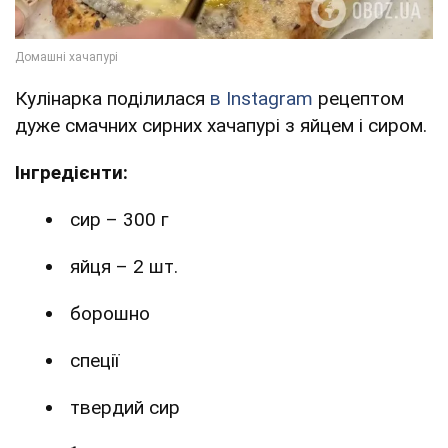
Кулінарка поділилася
в Instagram
рецептом
дуже смачних сирних хачапурі з яйцем і сиром.
Інгредієнти:
сир – 300 г
яйця – 2 шт.
борошно
спеції
твердий сир