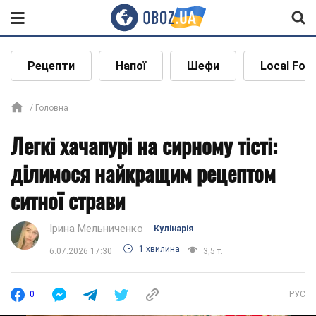
Рецепти
Напої
Шефи
Local Foo
Головна
Легкі хачапурі на сирному тісті:
ділимося найкращим рецептом
ситної страви
Ірина Мельниченко
Кулінарія
1 хвилина
6.07.2026 17:30
3,5 т.
0
РУС