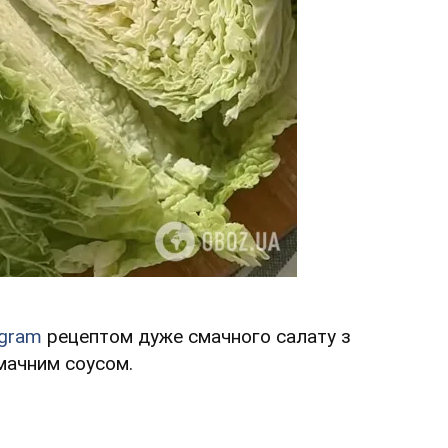
agram
рецептом дуже смачного салату з
 смачним соусом.