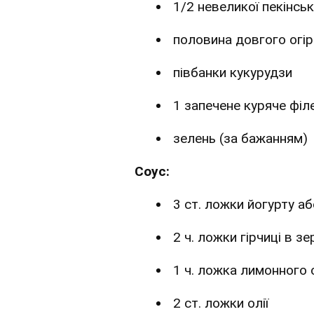
1/2 невеликої пекінськ
половина довгого огір
півбанки кукурудзи
1 запечене куряче філ
зелень (за бажанням)
Соус:
3 ст. ложки йогурту а
2 ч. ложки гірчиці в зе
1 ч. ложка лимонного 
2 ст. ложки олії