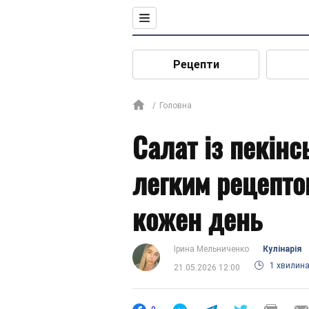
Рецепти
Головна
Салат із пекінс
легким рецепто
кожен день
Ірина Мельниченко
Кулінарія
1 хвилин
21.05.2026 12:00