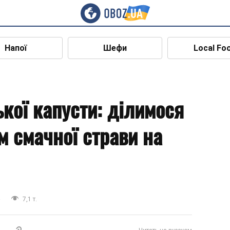
Напої
Шефи
Local Fo
ької капусти: ділимося
м смачної страви на
а
7,1 т.