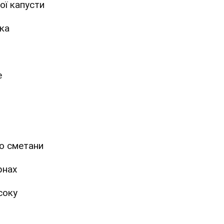
ої капусти
ка
е
бо сметани
рнах
соку