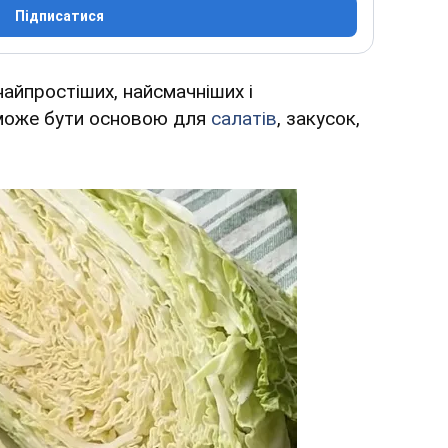
Підписатися
найпростіших, найсмачніших і
 може бути основою для
салатів
, закусок,