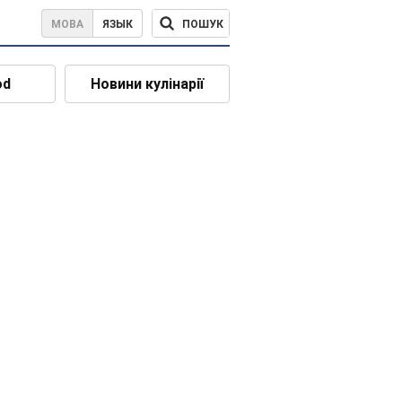
ПОШУК
МОВА
ЯЗЫК
od
Новини кулінарії