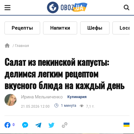
Рецепты
Напитки
Шефы
Local
Главная
Салат из пекинской капусты:
делимся легким рецептом
вкусного блюда на каждый день
Ирина Мельниченко
Кулинария
1 минута
21.05.2026 12:00
7,1 т.
0