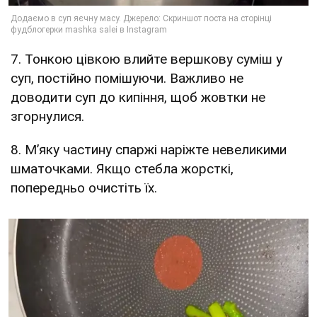
7. Тонкою цівкою влийте вершкову суміш у
суп, постійно помішуючи. Важливо не
доводити суп до кипіння, щоб жовтки не
згорнулися.
8. М’яку частину спаржі наріжте невеликими
шматочками. Якщо стебла жорсткі,
попередньо очистіть їх.