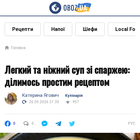
Рецепти
Напої
Шефи
Local Foo
Головна
Легкий та ніжний суп зі спаржею:
ділимось простим рецептом
Катерина Ягович
Кулінарія
26.05.2026 21:35
957
0
0
РУС