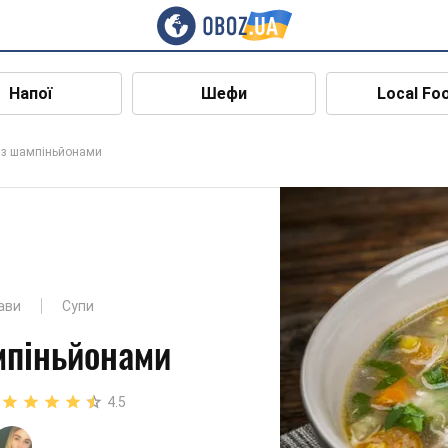
Напої
Шефи
Local Fo
із шампіньйонами
ави
Супи
мпіньйонами
4.5