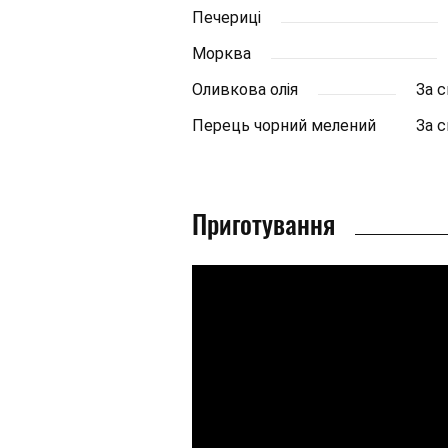
Печериці
Морква
Оливкова олія
За 
Перець чорний мелений
За 
Приготування