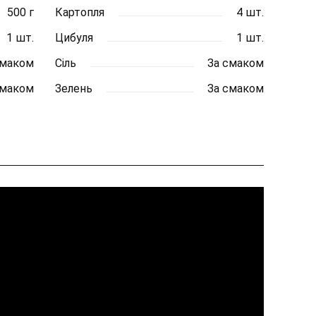
500 г
Картопля
4 шт.
1 шт.
Цибуля
1 шт.
смаком
Сіль
За смаком
смаком
Зелень
За смаком