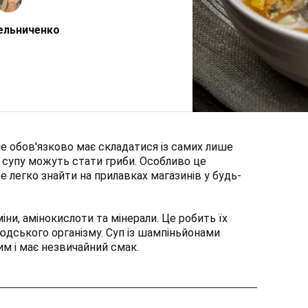
ельниченко
не обов'язково має складатися із самих лише
 супу можуть стати гриби. Особливо це
е легко знайти на прилавках магазинів у будь-
міни, амінокислоти та мінерали. Це робить їх
дського організму. Суп із шампіньйонами
м і має незвичайний смак.