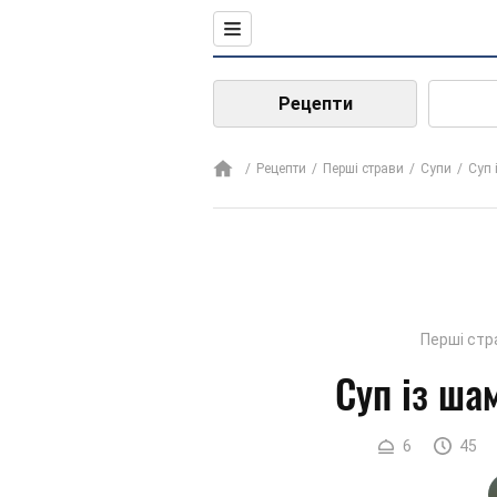
Рецепти
Рецепти
Перші страви
Супи
Суп 
Перші стр
Суп із ша
6
45