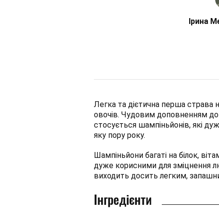
Ірина М
Легка та дієтична перша страва 
овочів. Чудовим доповненням до
стосується шампіньйонів, які дуж
яку пору року.
Шампіньйони багаті на білок, віта
дуже корисними для зміцнення лю
виходить досить легким, запашни
Інгредієнти