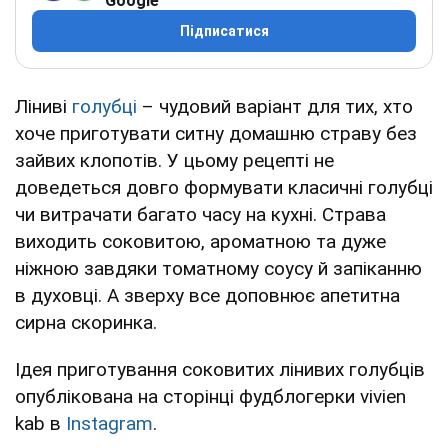
Google
Підписатися
Ліниві
голубці
– чудовий варіант для тих, хто
хоче приготувати ситну домашню страву без
зайвих клопотів. У цьому рецепті не
доведеться довго формувати класичні голубці
чи витрачати багато часу на кухні. Страва
виходить соковитою, ароматною та дуже
ніжною завдяки томатному соусу й запіканню
в духовці. А зверху все доповнює апетитна
сирна скоринка.
Ідея приготування соковитих лінивих голубців
опублікована на сторінці фудблогерки vivien
kab в
Instagram
.