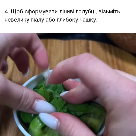
4. Щоб сформувати ліниві голубці, візьміть
невелику піалу або глибоку чашку.