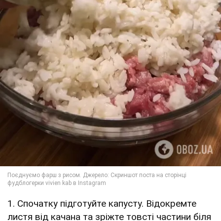
1. Спочатку підготуйте капусту. Відокремте
листя від качана та зріжте товсті частини біля