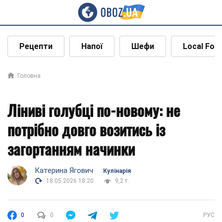
Рецепти
Напої
Шефи
Local Foo
Головна
Ліниві голубці по-новому: не
потрібно довго возитись із
загортанням начинки
Катерина Ягович
Кулінарія
18.05.2026 18:20
9,2 т.
0
0
РУС