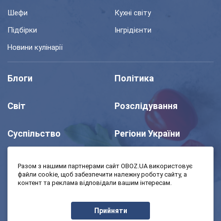
Шефи
Кухні світу
Підбірки
Інгрідієнти
Новини кулінарії
Блоги
Політика
Світ
Розслідування
Суспільство
Регіони України
Шоу
Спорт
Разом з нашими партнерами сайт OBOZ.UA використовує
файли cookie, щоб забезпечити належну роботу сайту, а
контент та реклама відповідали вашим інтересам.
Моя школа
Авто
Прийняти
MedOboz
Економіка