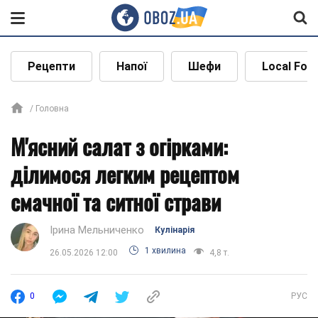
Рецепти
Напої
Шефи
Local Foo
Головна
М'ясний салат з огірками:
ділимося легким рецептом
смачної та ситної страви
Ірина Мельниченко
Кулінарія
1 хвилина
26.05.2026 12:00
4,8 т.
0
РУС