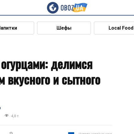
Напитки
Шефы
Local Food
 огурцами: делимся
м вкусного и сытного
я
4,8 т.