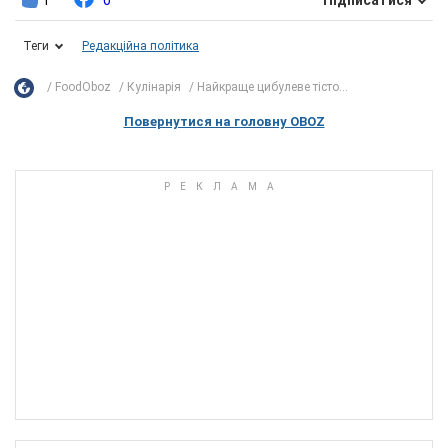
Підписатися
Теги
Редакційна політика
FoodOboz
Кулінарія
Найкраще цибулеве тісто...
Повернутися на головну OBOZ