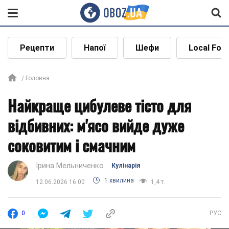
Рецепти
Напої
Шефи
Local Foo
Головна
Найкраще цибулеве тісто для
відбивних: м'ясо вийде дуже
соковитим і смачним
Ірина Мельниченко
Кулінарія
1 хвилина
12.06.2026 16:00
1,4 т.
0
РУС