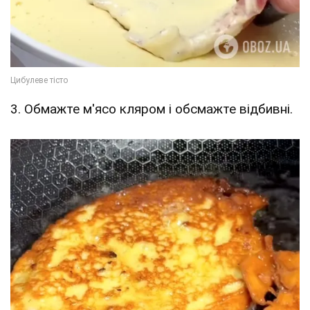
3. Обмажте м'ясо кляром і обсмажте відбивні.