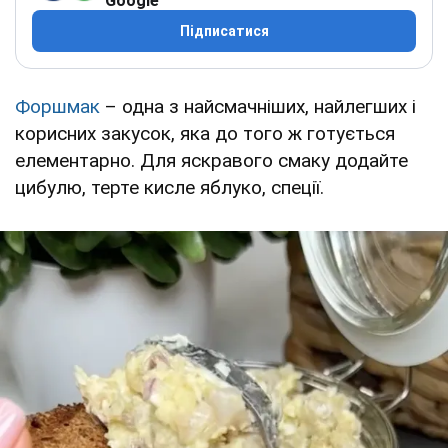
Google
Підписатися
Форшмак
– одна з найсмачніших, найлегших і
корисних закусок, яка до того ж готується
елементарно. Для яскравого смаку додайте
цибулю, терте кисле яблуко, спеції.