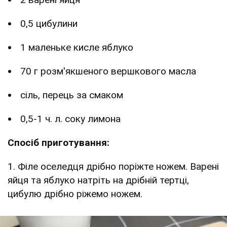
0,5 цибулини
1 маленьке кисле яблуко
70 г розм'якшеного вершкового масла
сіль, перець за смаком
0,5-1 ч. л. соку лимона
Спосіб приготування:
1. Філе оселедця дрібно поріжте ножем. Варені
яйця та яблуко натріть на дрібній тертці,
цибулю дрібно ріжемо ножем.