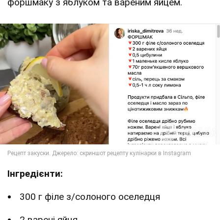
форшмаку з яблуком та вареним яйцем.
Інгредієнти:
300 г філе з/солоного оселедця
2 варені яйця