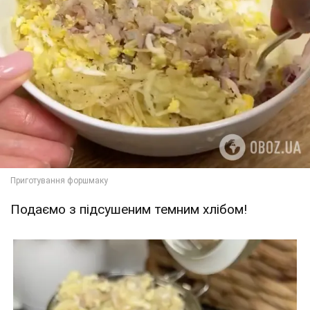
Подаємо з підсушеним темним хлібом!