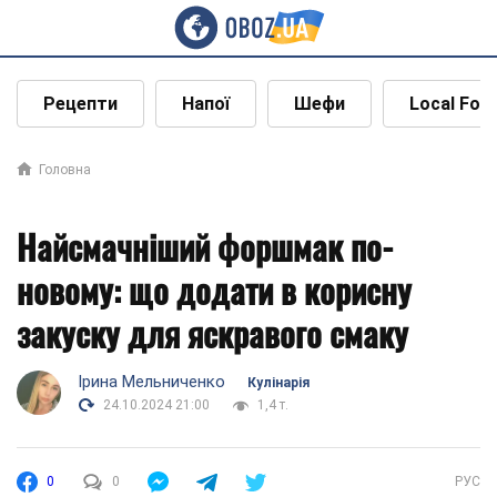
Рецепти
Напої
Шефи
Local Foo
Головна
Найсмачніший форшмак по-
новому: що додати в корисну
закуску для яскравого смаку
Ірина Мельниченко
Кулінарія
24.10.2024 21:00
1,4 т.
0
0
РУС