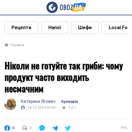
Рецепти
Напої
Шефи
Local Foo
Головна
Ніколи не готуйте так гриби: чому
продукт часто виходить
несмачним
Катерина Ягович
Кулінарія
24.10.2024 05:00
1,0 т.
0
0
РУС