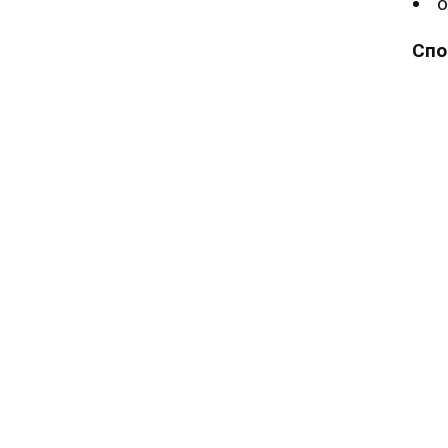
о
Спо