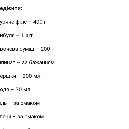
редієнти:
уряче філе – 400 г
ибуля – 1 шт.
вочева суміш – 200 г
пинат – за бажанням
ершки – 200 мл.
ода – 70 мл.
іль – за смаком
пеції – за смаком