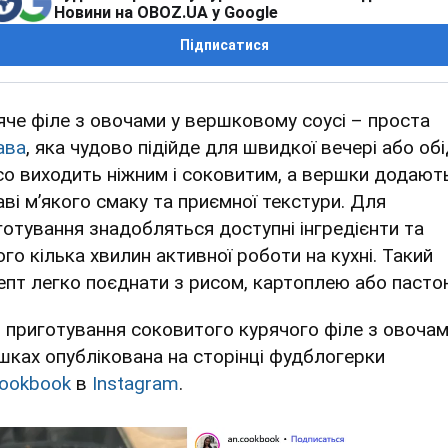
Новини на OBOZ.UA у Google
Підписатися
яче філе з овочами у вершковому соусі – проста
ава
, яка чудово підійде для швидкої вечері або обі
со виходить ніжним і соковитим, а вершки додают
аві м’якого смаку та приємної текстури. Для
готування знадобляться доступні інгредієнти та
ого кілька хвилин активної роботи на кухні. Такий
епт легко поєднати з рисом, картоплею або пасто
я приготування соковитого курячого філе з овочам
шках опублікована на сторінці фудблогерки
cookbook
в
Instagram
.