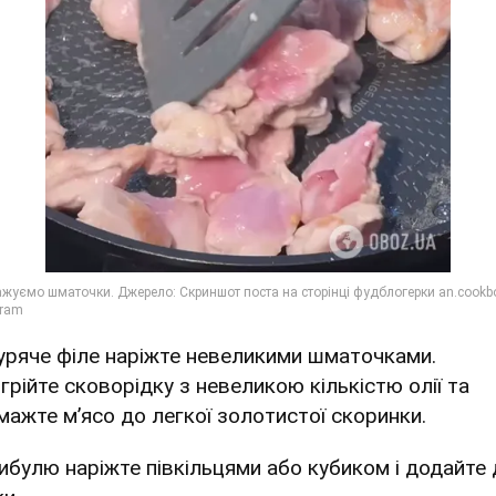
Куряче філе наріжте невеликими шматочками.
ігрійте сковорідку з невеликою кількістю олії та
мажте м’ясо до легкої золотистої скоринки.
Цибулю наріжте півкільцями або кубиком і додайте