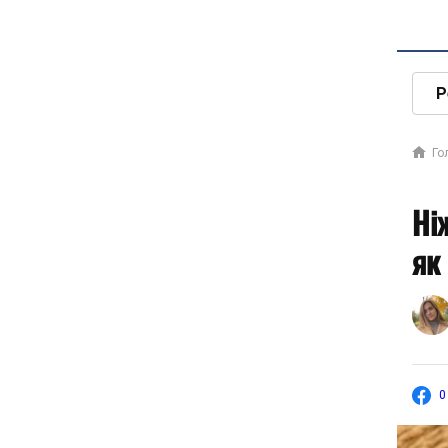
Р
Го
Ні
як
0