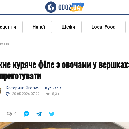
ецепти
Напої
Шефи
Local Food
ловна
жне куряче філе з овочами у вершках
 приготувати
Катерина Ягович
Кулінарія
20.05.2026 07:00
8,3 т.
0