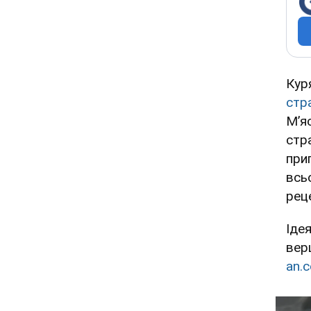
Кур
стр
М’я
стр
при
всь
рец
Іде
вер
an.