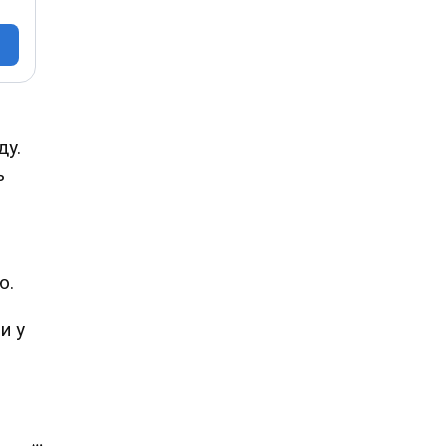
ду.
ь
ю.
и у