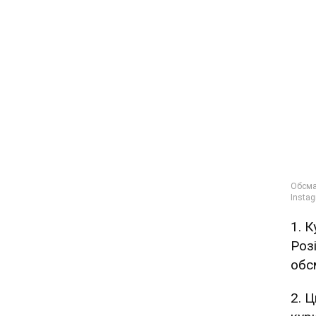
1. 
Роз
обс
2. 