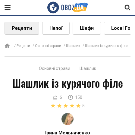
Рецепти
Напої
Шефи
Local Foo
Рецепти
Основні страви
Шашлик
Шашлик із курячого філе
Основні страви
Шашлик
Шашлик із курячого філе
6
150
5
Ірина Мельниченко