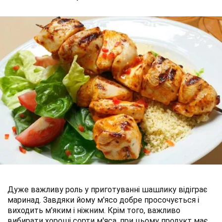
Дуже важливу роль у приготуванні шашлику відіграє
маринад. Завдяки йому м'ясо добре просочується і
виходить м'яким і ніжним. Крім того, важливо
вибирати хороші сорти м'яса, при цьому продукт має