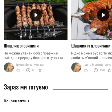
Шашлик зі свинини
Шашлик із яловичини
Не можна уявити собі справжній
Рідко можна зустріти лю
виїзд на природу без приготування
любить м'ясний шашлик.
улюблених шашликів. Запашне,
стосується вегетаріанц
Ірина Мельниченко
Ірина Мельниченко
соковите м'ясо, приготоване на
ви любите м'ясні страви
7
60
5
5
150
багатті – це найкращий ...
за все, ...
Зараз ми готуємо
Всі рецепти