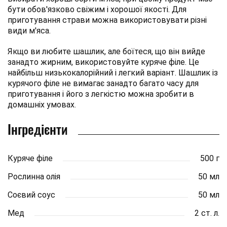
бути обов'язково свіжим і хорошої якості. Для
приготування страви можна використовувати різні
види м'яса.
Якщо ви любите шашлик, але боїтеся, що він вийде
занадто жирним, використовуйте куряче філе. Це
найбільш низькокалорійний і легкий варіант. Шашлик із
курячого філе не вимагає занадто багато часу для
приготування і його з легкістю можна зробити в
домашніх умовах.
Інгредієнти
Куряче філе
500 г
Рослинна олія
50 мл
Соєвий соус
50 мл
Мед
2 ст. л.