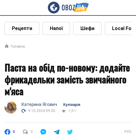
Рецепти
Напої
Шефи
Local Foo
Головна
Паста на обід по-новому: додайте
фрикадельки замість звичайного
м'яса
Катерина Ягович
Кулінарія
9.10.2024 09:00
1,0 т.
0
0
РУС