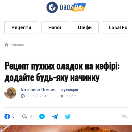
Рецепти
Напої
Шефи
Local Foo
Головна
Рецепт пухких оладок на кефірі:
додайте будь-яку начинку
Катерина Ягович
Кулінарія
8.06.2026 18:00
13,6 т.
0
0
РУС