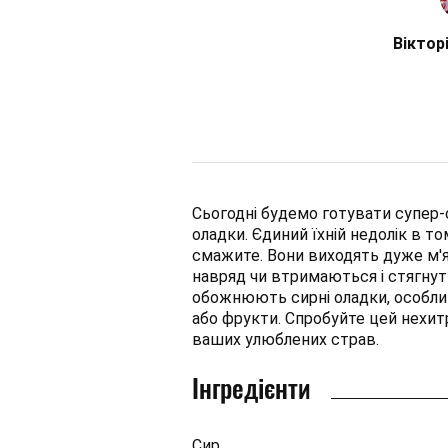
Віктор
Сьогодні будемо готувати супер-с
оладки. Єдиний їхній недолік в т
смажите. Вони виходять дуже м'я
навряд чи втримаються і стягнуть
обожнюють сирні оладки, особли
або фрукти. Спробуйте цей нехитр
ваших улюблених страв.
Інгредієнти
Сир