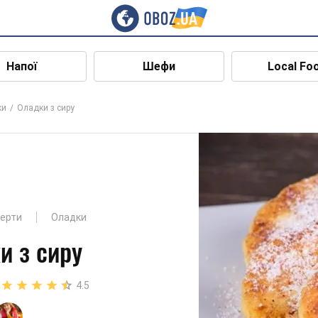
Напої
Шефи
Local Fo
ки
Оладки з сиру
серти
Оладки
и з сиру
4.5