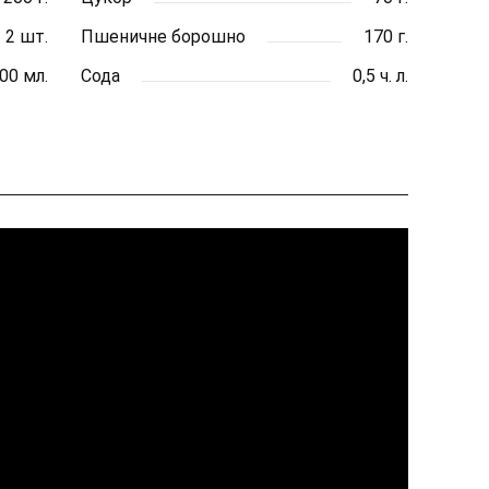
2 шт.
Пшеничне борошно
170 г.
00 мл.
Сода
0,5 ч. л.