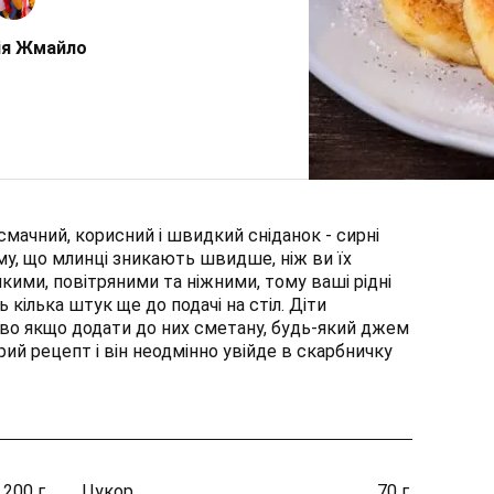
ія Жмайло
мачний, корисний і швидкий сніданок - сирні
ому, що млинці зникають швидше, ніж ви їх
кими, повітряними та ніжними, тому ваші рідні
 кілька штук ще до подачі на стіл. Діти
во якщо додати до них сметану, будь-який джем
ий рецепт і він неодмінно увійде в скарбничку
200 г.
Цукор
70 г.