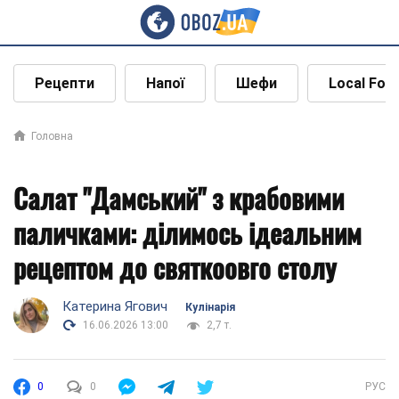
Рецепти
Напої
Шефи
Local Foo
Головна
Салат "Дамський" з крабовими
паличками: ділимось ідеальним
рецептом до святкоовго столу
Катерина Ягович
Кулінарія
16.06.2026 13:00
2,7 т.
0
0
РУС