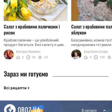
Салат з крабовими паличками і
Салат з крабовими па
рисом
яблуком
Крабові палички – це улюблений
Безсумнівно, кожна гос
продукт багатьох. Без салату з цим
неодноразово готувала
інгредієнтом не обходиться жоден
салат з крабовими пали
Вікторія Жмайло
Анастасія Сізова
святковий стіл. І це не дивно, адже
яблуко навряд чи для н
2
30
4.5
4
150
рецептів ...
використовувала. Ми прав
Зараз ми готуємо
Всі рецепти
В начало