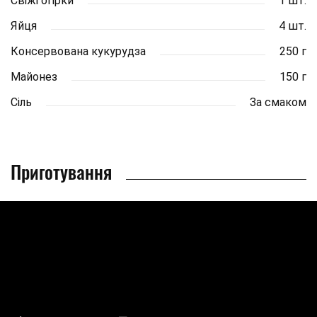
Свіжі огірки
1 шт.
Яйця
4 шт.
Консервована кукурудза
250 г
Майонез
150 г
Сіль
За смаком
Приготування