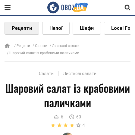
Рецепти
Напої
Шефи
Local Foo
Рецепти
Салати
Листкові салати
Шаровий салат із крабовими паличками
Салати
Листкові салати
Шаровий салат із крабовими
паличками
6
60
4