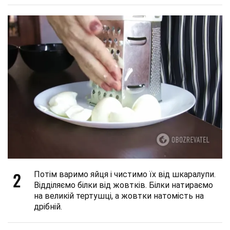
2
Потім варимо яйця і чистимо їх від шкаралупи.
Відділяємо білки від жовтків. Білки натираємо
на великій тертушці, а жовтки натомість на
дрібній.