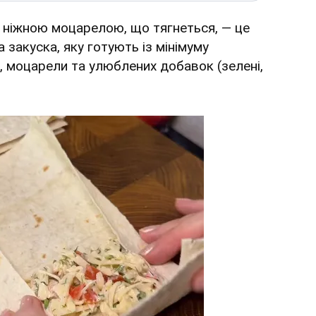
з
ніжною моцарелою, що тягнеться, — це
 закуска, яку готують із мінімуму
а, моцарели та улюблених добавок (зелені,