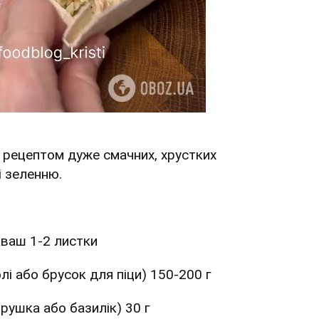
я
рецептом дуже смачних, хрустких
і зеленню.
аваш 1-2 листки
лі або брусок для піци) 150-200 г
трушка або базилік) 30 г