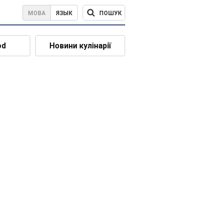
ПОШУК
МОВА
ЯЗЫК
od
Новини кулінарії