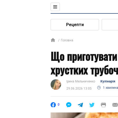
Рецепти
Головна
Що приготувати
хрустких трубоч
Ірина Мельниченко
Кулінарія
1 хвилин
29.06.2026 13:05
0