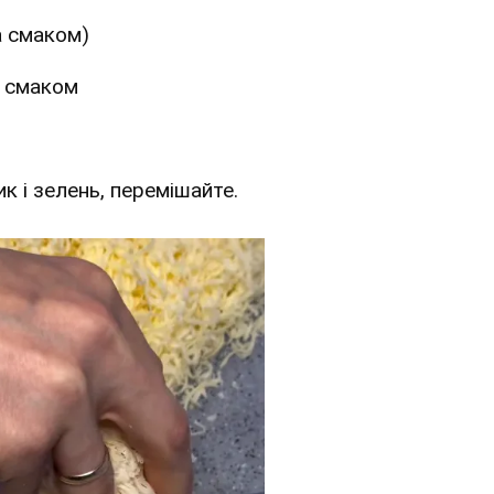
а смаком)
а смаком
ик і зелень, перемішайте.