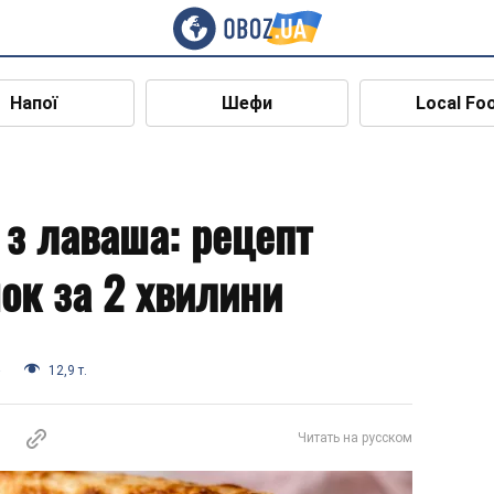
Напої
Шефи
Local Fo
 з лаваша: рецепт
ок за 2 хвилини
а
12,9 т.
Читать на русском