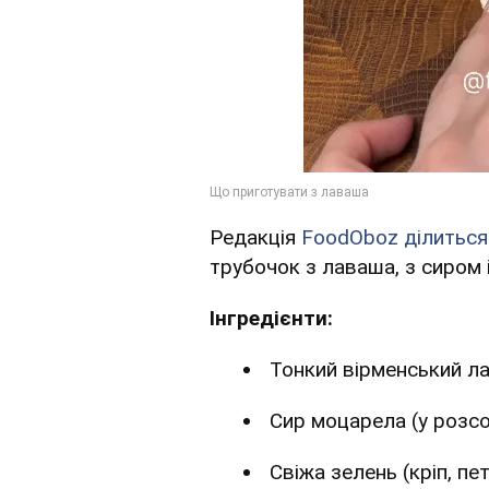
Редакція
FoodOboz ділитьс
трубочок з лаваша, з сиром 
Інгредієнти:
Тонкий вірменський л
Сир моцарела (у розсо
Свіжа зелень (кріп, пе