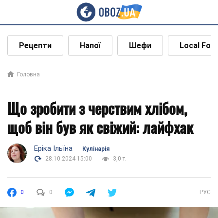
Рецепти
Напої
Шефи
Local Foo
Головна
Що зробити з черствим хлібом,
щоб він був як свіжий: лайфхак
Еріка Ільїна
Кулінарія
28.10.2024 15:00
3,0 т.
0
0
РУС