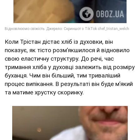
Коли Трістан дістає хліб із духовки, він
показує, як тісто розм’якшилося й відновило
свою еластичну структуру. До речі, час
тримання хліба у духовці залежить від розміру
буханця. Чим він більший, тим триваліший
процес випікання. В результаті він буде м’який
та матиме хрустку скоринку.