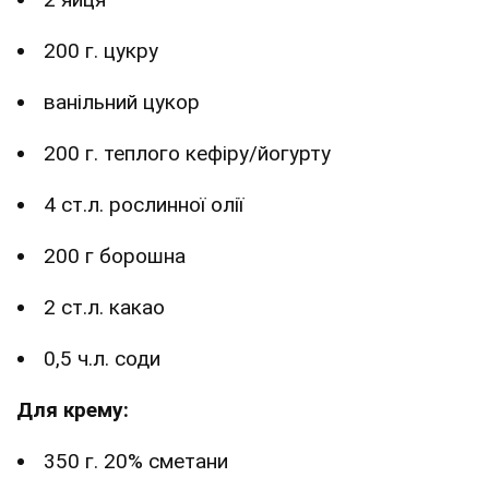
200 г. цукру
ванільний цукор
200 г. теплого кефіру/йогурту
4 ст.л. рослинної олії
200 г борошна
2 ст.л. какао
0,5 ч.л. соди
Для крему:
350 г. 20% сметани