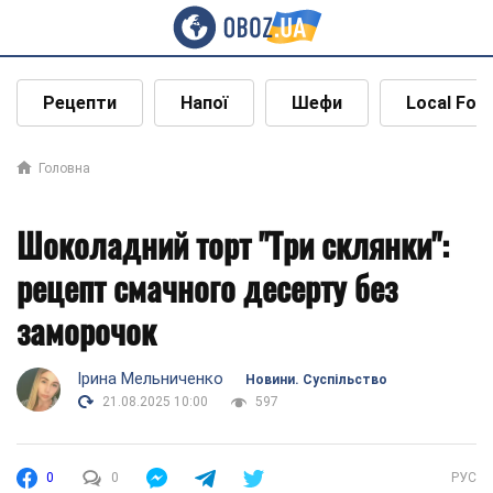
Рецепти
Напої
Шефи
Local Foo
Головна
Шоколадний торт "Три склянки":
рецепт смачного десерту без
заморочок
Ірина Мельниченко
Новини. Суспільство
21.08.2025 10:00
597
0
0
РУС