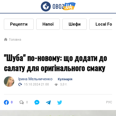
Рецепти
Напої
Шефи
Local Foo
Головна
"Шуба" по-новому: що додати до
салату для оригінального смаку
Ірина Мельниченко
Кулінарія
15.10.2024 21:00
3,0 т.
0
0
РУС