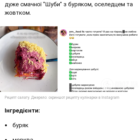
дуже смачної "Шуби" з буряком, оселедцем та
жовтком.
Інгредієнти:
буряк
морква