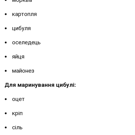
картопля
цибуля
оселедець
яйця
майонез
Для маринування цибулі:
оцет
кріп
сіль