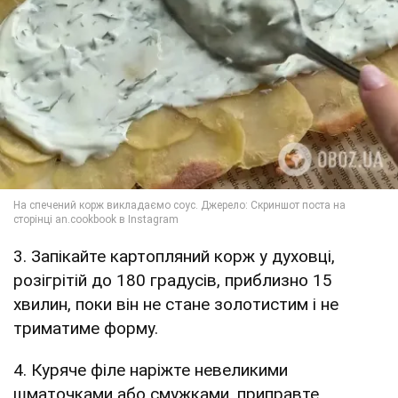
3. Запікайте картопляний корж у духовці,
розігрітій до 180 градусів, приблизно 15
хвилин, поки він не стане золотистим і не
триматиме форму.
4. Куряче філе наріжте невеликими
шматочками або смужками, приправте