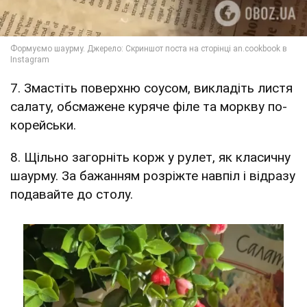
7. Змастіть поверхню соусом, викладіть листя
салату, обсмажене куряче філе та моркву по-
корейськи.
8. Щільно загорніть корж у рулет, як класичну
шаурму. За бажанням розріжте навпіл і відразу
подавайте до столу.