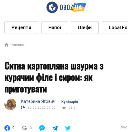
Рецепти
Напої
Шефи
Local Foo
Головна
Ситна картопляна шаурма з
курячим філе і сиром: як
приготувати
Катерина Ягович
Кулінарія
29.06.2026 07:00
58,6 т.
0
0
РУС