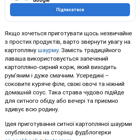
Google
Підписатися
Якщо хочеться приготувати щось незвичайне
з простих продуктів, варто звернути увагу на
картопляну
шаурму
. Замість традиційного
лаваша використовується запечений
картопляно-сирний корж, який виходить
рум'яним і дуже смачним. Усередині –
соковите куряче філе, свіжі овочі та ніжний
домашній соус. Така страва чудово підійде
для ситного обіду або вечері та приємно
здивує всю родину.
Ідея приготування ситної картопляної шаурми
опублікована на сторінці фудблогерки