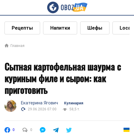
Рецепты
Напитки
Шефы
Local
Главная
Сытная картофельная шаурма с
куриным филе и сыром: как
приготовить
Екатерина Ягович
Кулинария
29.06.2026 07:00
58,5 т.
0
0