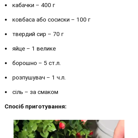
кабачки – 400 г
ковбаса або сосиски – 100 г
твердий сир – 70 г
яйце – 1 велике
борошно – 5 ст.л.
розпушувач – 1 ч.л.
сіль – за смаком
Спосіб приготування: