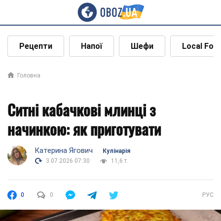
Рецепти
Напої
Шефи
Local Foo
Головна
Ситні кабачкові млинці з
начинкою: як приготувати
Катерина Ягович
Кулінарія
3.07.2026 07:30
11,6 т.
0
0
РУС