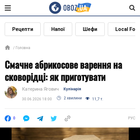
Рецепти
Напої
Шефи
Local Foo
Головна
Смачне абрикосове варення на
сковорідці: як приготувати
Катерина Ягович
Кулінарія
2 хвилини
30.06.2026 18:00
11,7 т.
0
РУС