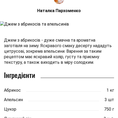
Наталка Пархоменко
Джем з абрикосів - дуже смачна та ароматна
заготівля на зиму. Яскравого смаку десерту нададуть
цитрусові, зокрема апельсини. Варення за таким
рецептом має яскравий колір, густу та приємну
текстуру, а також виходить в міру солодким.
Інгредієнти
Абрикос
1 кг
Апельсин
3 шт
Цукор
750 г