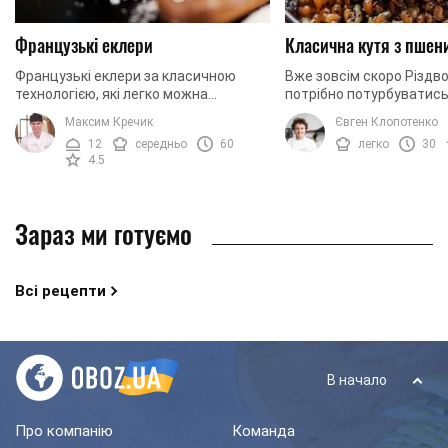
Французькі еклери
Класична кутя з пшен
Французькі еклери за класичною
Вже зовсім скоро Різдво
технологією, які легко можна
потрібно потурбуватись
приготувати вдома. Сьогодні ми
ваша святкова кутя. У 
Максим Кречик
Євген Клопотенко
готуємо еклери із заварним кремом.
рецепт входить справж
12
середньо
60
легко
30
Щоб надати крему ...
також багато ...
4.5
Зараз ми готуємо
Всі рецепти
В начало
Про компанію
Команда