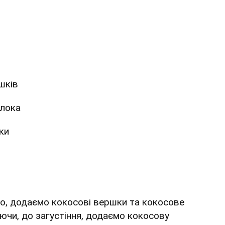
шків
олока
ки
мо, додаємо кокосові вершки та кокосове
уючи, до загустіння, додаємо кокосову