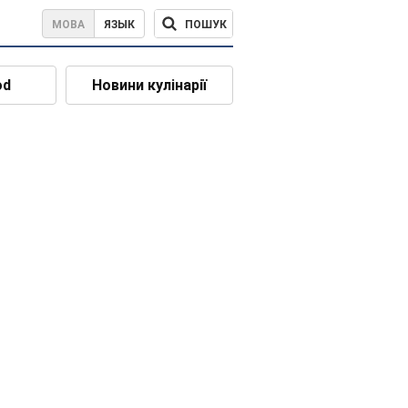
ПОШУК
МОВА
ЯЗЫК
od
Новини кулінарії