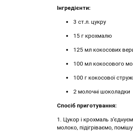
Інгредієнти:
3 ст.л. цукру
15 г крохмалю
125 мл кокосових вер
100 мл кокосового м
100 г кокосової струж
2 молочні шоколадки
Спосіб приготування:
1. Цукор і крохмаль з'єднує
молоко, підігріваємо, поміш