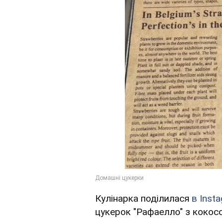
Кулінарка поділилася
в Inst
цукерок "Рафаелло" з кокосо