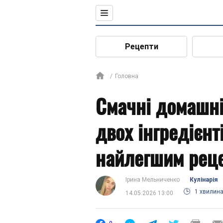
Рецепти
Головна
Смачні домашні
двох інгредієнт
найлегшим рец
Ірина Мельниченко
Кулінарія
1 хвилин
14.05.2026 13:00