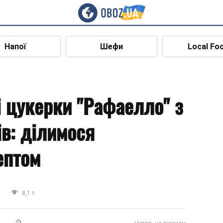
Напої
Шефи
Local Fo
 цукерки "Рафаелло" з
ів: ділимося
ептом
а
8,1 т.