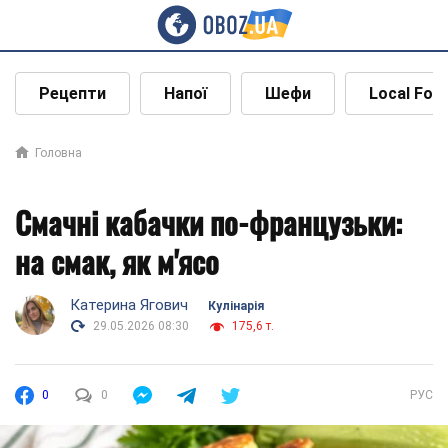
Рецепти
Напої
Шефи
Local Foo
Головна
Смачні кабачки по-французьки:
на смак, як м'ясо
Катерина Ягович
Кулінарія
29.05.2026 08:30
175,6 т.
0
0
РУС